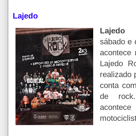
Lajedo
Lajedo 
sábado e 
acontece 
Lajedo Ro
realizado 
conta com
de rock
acontec
motociclis