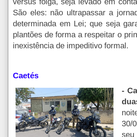
versus folga, seja levado em conta
São eles: não ultrapassar a jorn
determinada em Lei; que seja gara
plantões de forma a respeitar o prin
inexistência de impeditivo formal.
Caetés
- C
dua
noi
30/
seu