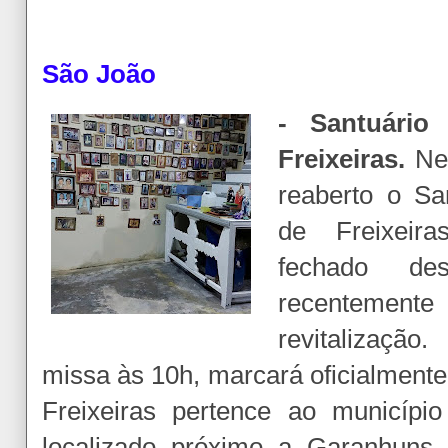
São João
- Santuário
Freixeiras.
Nes
reaberto o Sa
de Freixeir
fechado d
recenteme
revitalizaçã
missa às 10h, marcará oficialmente 
Freixeiras pertence ao municípi
localizado próximo a Garanhuns,