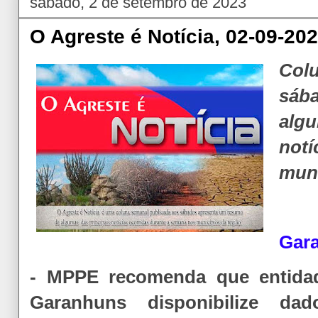
sábado, 2 de setembro de 2023
O Agreste é Notícia, 02-09-20
Col
sáb
alg
not
muni
Gar
- MPPE recomenda que entida
Garanhuns disponibilize d