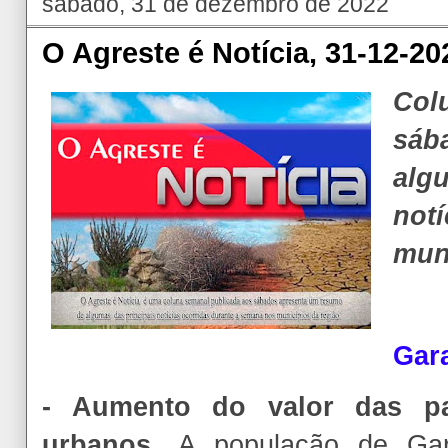
sábado, 31 de dezembro de 2022
O Agreste é Notícia, 31-12-20
Col
sáb
alg
not
muni
Gar
- Aumento do valor das p
urbanos.
A população de Ga