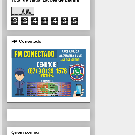
9
3
4
1
4
3
5
PM Conectado
Quem sou eu