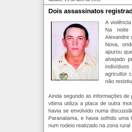
Dois assassinatos registr
A violênci
Na noite 
Alexandre d
Nova, onde
apurou que
alvejado p
indivíduo
agricultor
não resisti
Ainda segundo as informações de 
vitima utiliza a placa de outra m
havia se envolvido numa discus
Paranatama, e havia sofrido uma 
num rodeio realizado na zona rural