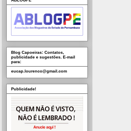
ABLOGPE
Blog Capoeiras: Contatos,
publicidade e sugestões. E-mail
para:
eucap.lourenco@gmail.com
Publicidade!