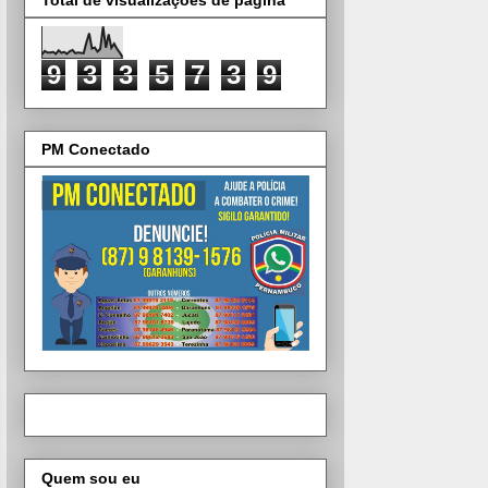
9
3
3
5
7
3
9
PM Conectado
Quem sou eu