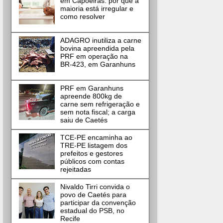
em Capoeiras: por que a
maioria está irregular e
como resolver
ADAGRO inutiliza a carne
bovina apreendida pela
PRF em operação na
BR-423, em Garanhuns
PRF em Garanhuns
apreende 800kg de
carne sem refrigeração e
sem nota fiscal; a carga
saiu de Caetés
TCE-PE encaminha ao
TRE-PE listagem dos
prefeitos e gestores
públicos com contas
rejeitadas
Nivaldo Tirri convida o
povo de Caetés para
participar da convenção
estadual do PSB, no
Recife