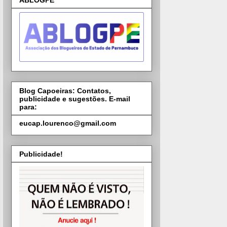
ABLOGPE
Blog Capoeiras: Contatos,
publicidade e sugestões. E-mail
para:
eucap.lourenco@gmail.com
Publicidade!